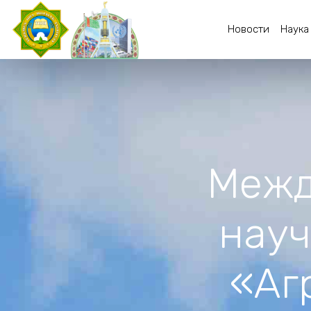
Новости
Наука
Межд
науч
«Аг