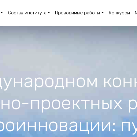
Состав института
Проводимые работы
Конкурсы
ународном кон
но-проектных 
роинновации: пу