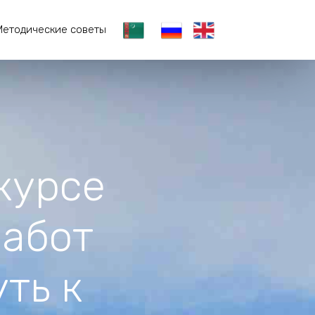
Методические советы
курсе
работ
ть к