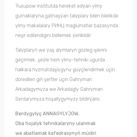
Ýusupow institutda hereket edýän ylmy
gurnaklaryna gatnaşýan talyplary bilen bilelikde
ylmy makalalary PИHЦ maglumatlar bazasynda
neşir edilendigini bellemek ýerliklidir.
Talyplaryň we ýaş alymlaryň gözleg işlerini
geçirmek, şeýle hem ylmy-tehniki ugurda
halkara hyzmatdaşlygyny güýçlendirmek üçin
döredilen giň şertler üçin Gahryman
Arkadagymyza we Arkadagly Gahryman
Serdarymyza hoşallygymyzy bildirýäris.
Berdygylyç ANNAGYLYJOW,
Oba hojalyk tehnikalaryny ulanmak
we abatlamak kafedrasynyň müdiri