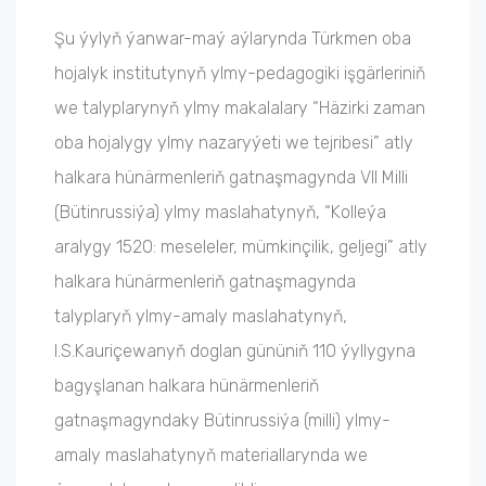
Şu ýylyň ýanwar-maý aýlarynda Türkmen oba
hojalyk institutynyň ylmy-pedagogiki işgärleriniň
we talyplarynyň ylmy makalalary “Häzirki zaman
oba hojalygy ylmy nazaryýeti we tejribesi” atly
halkara hünärmenleriň gatnaşmagynda VII Milli
(Bütinrussiýa) ylmy maslahatynyň, “Kolleýa
aralygy 1520: meseleler, mümkinçilik, geljegi” atly
halkara hünärmenleriň gatnaşmagynda
talyplaryň ylmy-amaly maslahatynyň,
I.S.Kauriçewanyň doglan gününiň 110 ýyllygyna
bagyşlanan halkara hünärmenleriň
gatnaşmagyndaky Bütinrussiýa (milli) ylmy-
amaly maslahatynyň materiallarynda we