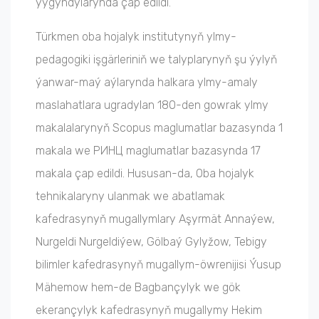
ýygyndylarynda çap edildi.
Türkmen oba hojalyk institutynyň ylmy-
pedagogiki işgärleriniň we talyplarynyň şu ýylyň
ýanwar-maý aýlarynda halkara ylmy-amaly
maslahatlara ugradylan 180-den gowrak ylmy
makalalarynyň Scopus maglumatlar bazasynda 1
makala we PИHЦ maglumatlar bazasynda 17
makala çap edildi. Hususan-da, Oba hojalyk
tehnikalaryny ulanmak we abatlamak
kafedrasynyň mugallymlary Aşyrmät Annaýew,
Nurgeldi Nurgeldiýew, Gölbaý Gylyžow, Tebigy
bilimler kafedrasynyň mugallym-öwrenijisi Ýusup
Mähemow hem-de Bagbançylyk we gök
ekerançylyk kafedrasynyň mugallymy Hekim