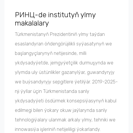
PИHЦ-de institutyň ylmy
makalalary
Türkmenistanyň Prezidentiniň ylmy taýdan
esaslandyran öňdengörüjilikli syýasatynyň we
başlangyçlarynyň netijesinde, milli
ykdysadyýetde, jemgyýetçilik durmuşynda we
ylymda uly üstünlikler gazanylýar, guwandyryjy
we buýsandyryjy sepgitlere ýetilýär. 2019-2025-
nji ýyllar üçin Türkmenistanda sanly
ykdysadyýeti ösdürmek konsepsiýasynyň kabul
edilmegi bilen ýokary okuw jaýlarynda sanly
tehnologiýalary ulanmak arkaly ylmy, tehniki we
innowasiýa işleriniň netijeliligi ýokarlandy.