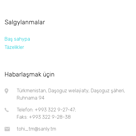
Salgylanmalar
Baş sahypa
Täzelikler
Habarlaşmak üçin
Türkmenistan, Daşoguz welaýaty, Daşoguz şäheri,
Ruhnama 94
Telefon: +993 322 9-27-47;
Faks: +993 322 9-28-38
tohi_tm@sanly.tm