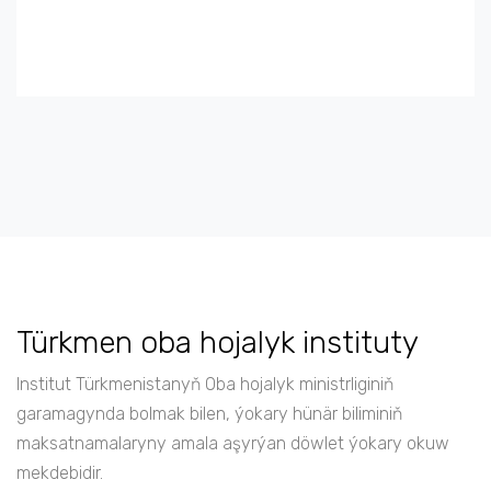
Türkmen oba hojalyk instituty
Institut Türkmenistanyň Oba hojalyk ministrliginiň
garamagynda bolmak bilen, ýokary hünär biliminiň
maksatnamalaryny amala aşyrýan döwlet ýokary okuw
mekdebidir.