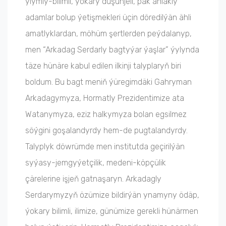
ylymly-bilimli, ýokary düşünjeli, päk ahlakly
adamlar bolup ýetişmekleri üçin döredilýän ähli
amatlyklardan, möhüm şertlerden peýdalanyp,
men “Arkadag Serdarly bagtyýar ýaşlar” ýylynda
täze hünäre kabul edilen ilkinji talyplaryň biri
boldum. Bu bagt meniň ýüregimdäki Gahryman
Arkadagymyza, Hormatly Prezidentimize ata
Watanymyza, eziz halkymyza bolan egsilmez
söýgini goşalandyrdy hem-de pugtalandyrdy.
Talyplyk döwrümde men institutda geçirilýän
syýasy-jemgyýetçilik, medeni-köpçülik
çärelerine işjeň gatnaşaryn. Arkadagly
Serdarymyzyň özümize bildirýän ynamyny ödäp,
ýokary bilimli, ilimize, günümize gerekli hünärmen