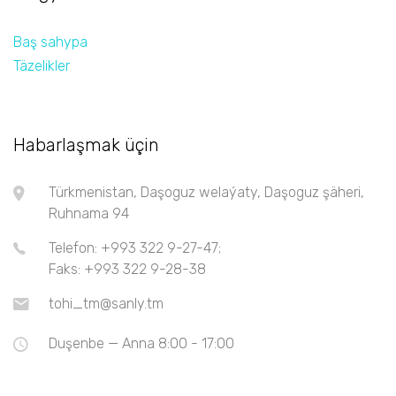
Baş sahypa
Täzelikler
Habarlaşmak üçin
Türkmenistan, Daşoguz welaýaty, Daşoguz şäheri,
Ruhnama 94
Telefon: +993 322 9-27-47;
Faks: +993 322 9-28-38
tohi_tm@sanly.tm
Duşenbe — Anna 8:00 - 17:00