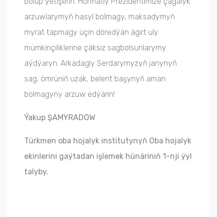
bolup ýetişerin. Hormatly Prezidentimize çagalyk
arzuwlarymyň hasyl bolmagy, maksadymyň
myrat tapmagy üçin döredýän ägirt uly
mümkinçiliklerine çäksiz sagbolsunlarymy
aýdýaryn. Arkadagly Serdarymyzyň janynyň
sag, ömrüniň uzak, belent başynyň aman
bolmagyny arzuw edýärin!
Ýakup ŞAMYRADOW
Türkmen oba hojalyk institutynyň Oba hojalyk
ekinlerini gaýtadan işlemek hünäriniň 1-nji ýyl
talyby.