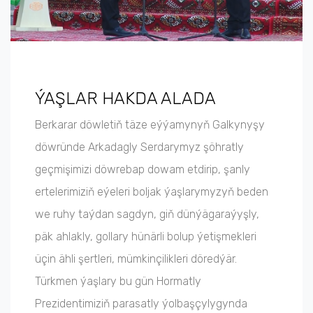
ÝAŞLAR HAKDA ALADA
Berkarar döwletiň täze eýýamynyň Galkynyşy
döwründe Arkadagly Serdarymyz şöhratly
geçmişimizi döwrebap dowam etdirip, şanly
ertelerimiziň eýeleri boljak ýaşlarymyzyň beden
we ruhy taýdan sagdyn, giň dünýägaraýyşly,
päk ahlakly, gollary hünärli bolup ýetişmekleri
üçin ähli şertleri, mümkinçilikleri döredýär.
Türkmen ýaşlary bu gün Hormatly
Prezidentimiziň parasatly ýolbaşçylygynda