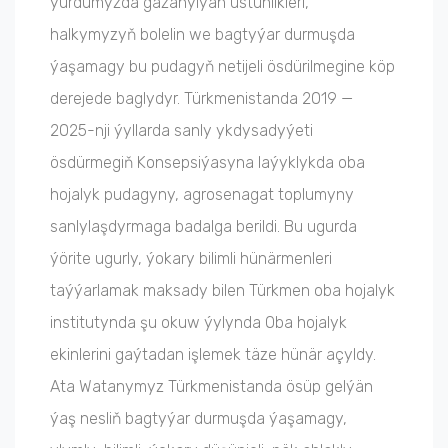
ýurdumyzda gazanylýan üstünlikleri,
halkymyzyň bolelin we bagtyýar durmuşda
ýaşamagy bu pudagyň netijeli ösdürilmegine köp
derejede baglydyr. Türkmenistanda 2019 —
2025-nji ýyllarda sanly ykdysadyýeti
ösdürmegiň Konsepsiýasyna laýyklykda oba
hojalyk pudagyny, agrosenagat toplumyny
sanlylaşdyrmaga badalga berildi. Bu ugurda
ýörite ugurly, ýokary bilimli hünärmenleri
taýýarlamak maksady bilen Türkmen oba hojalyk
institutynda şu okuw ýylynda Oba hojalyk
ekinlerini gaýtadan işlemek täze hünär açyldy.
Ata Watanymyz Türkmenistanda ösüp gelýän
ýaş nesliň bagtyýar durmuşda ýaşamagy,