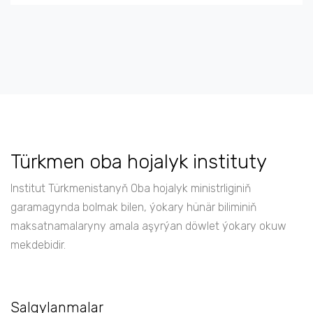
Türkmen oba hojalyk instituty
Institut Türkmenistanyň Oba hojalyk ministrliginiň
garamagynda bolmak bilen, ýokary hünär biliminiň
maksatnamalaryny amala aşyrýan döwlet ýokary okuw
mekdebidir.
Salgylanmalar