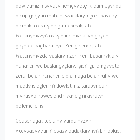
döwletimiziň syýasy-jemgyýetçilik durmuşynda
bolup geçýän möhüm wakalaryň gözli şaýady
bolmak, olara işjeň gatnaşmak, ata
Watanymyzyň ösüşlerine mynasyp goşant
goşmak bagtyna eýe. Ýeri gelende, ata
Watanymyzda ýaşlaryň zehinleri, başarnyklary,
hünärleri we başlangyçlary, işjeňligi, jemgyýete
zerur bolan hünärleri ele almaga bolan ruhy we
maddy islegleriniň döwletimiz tarapyndan
mynasyp höweslendirilýändigini aýratyn
bellemelidiris.
Obasenagat toplumy ýurdumyzyň
ykdysadyýetiniň esasy pudaklarynyň biri bolup,