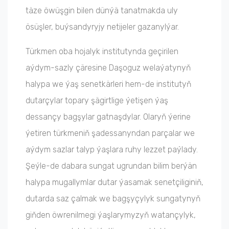
täze öwüşgin bilen dünýä tanatmakda uly
ösüşler, buýsandyryjy netijeler gazanylýar.
Türkmen oba hojalyk institutynda geçirilen
aýdym-sazly çäresine Daşoguz welaýatynyň
halypa we ýaş senetkärleri hem-de institutyň
dutarçylar topary şägirtlige ýetişen ýaş
dessançy bagşylar gatnaşdylar. Olaryň ýerine
ýetiren türkmeniň şadessanyndan parçalar we
aýdym sazlar talyp ýaşlara ruhy lezzet paýlady.
Şeýle-de dabara sungat ugrundan bilim berýän
halypa mugallymlar dutar ýasamak senetçiliginiň,
dutarda saz çalmak we bagşyçylyk sungatynyň
giňden öwrenilmegi ýaşlarymyzyň watançylyk,