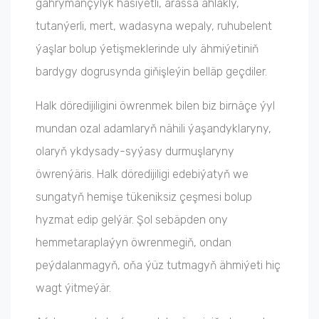
gahrymançylyk häsiýetli, arassa ahlakly,
tutanýerli, mert, wadasyna wepaly, ruhubelent
ýaşlar bolup ýetişmeklerinde uly ähmiýetiniň
bardygy dogrusynda giňişleýin belläp geçdiler.
Halk döredijiligini öwrenmek bilen biz birnäçe ýyl
mundan ozal adamlaryň nähili ýaşandyklaryny,
olaryň ykdysady-syýasy durmuşlaryny
öwrenýäris. Halk döredijiligi edebiýatyň we
sungatyň hemişe tükeniksiz çeşmesi bolup
hyzmat edip gelýär. Şol sebäpden ony
hemmetaraplaýyn öwrenmegiň, ondan
peýdalanmagyň, oňa ýüz tutmagyň ähmiýeti hiç
wagt ýitmeýär.