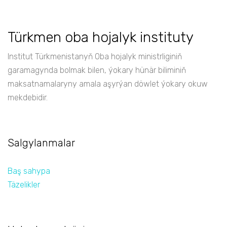
Türkmen oba hojalyk instituty
Institut Türkmenistanyň Oba hojalyk ministrliginiň
garamagynda bolmak bilen, ýokary hünär biliminiň
maksatnamalaryny amala aşyrýan döwlet ýokary okuw
mekdebidir.
Salgylanmalar
Baş sahypa
Täzelikler