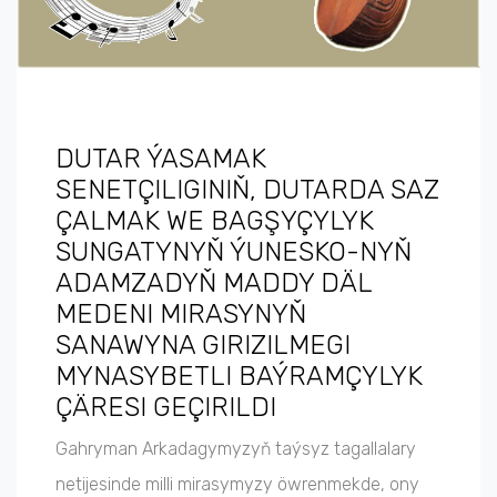
DUTAR ÝASAMAK
SENETÇILIGINIŇ, DUTARDA SAZ
ÇALMAK WE BAGŞYÇYLYK
SUNGATYNYŇ ÝUNESKO-NYŇ
ADAMZADYŇ MADDY DÄL
MEDENI MIRASYNYŇ
SANAWYNA GIRIZILMEGI
MYNASYBETLI BAÝRAMÇYLYK
ÇÄRESI GEÇIRILDI
Gahryman Arkadagymyzyň taýsyz tagallalary
netijesinde milli mirasymyzy öwrenmekde, ony