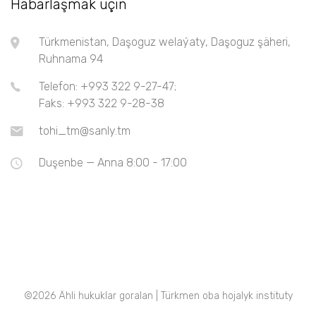
Habarlaşmak üçin
Türkmenistan, Daşoguz welaýaty, Daşoguz şäheri,
Ruhnama 94
Telefon: +993 322 9-27-47;
Faks: +993 322 9-28-38
tohi_tm@sanly.tm
Duşenbe — Anna 8:00 - 17:00
©
2026 Ähli hukuklar goralan | Türkmen oba hojalyk instituty