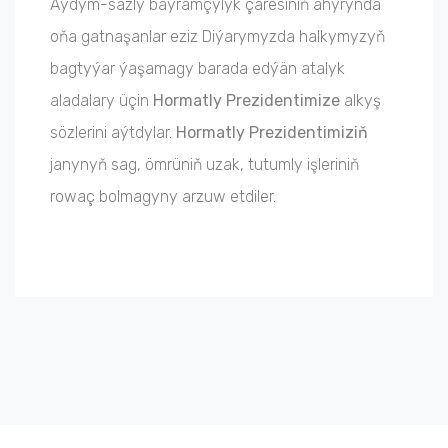
Aýdym-sazly baýramçylyk çäresiniň ahyrynda
oňa gatnaşanlar eziz Diýarymyzda halkymyzyň
bagtyýar ýaşamagy barada edýän atalyk
aladalary üçin
Hormatly Prezidentimize
alkyş
sözlerini aýtdylar.
Hormatly Prezidentimiziň
janynyň sag, ömrüniň uzak, tutumly işleriniň
rowaç bolmagyny arzuw etdiler.