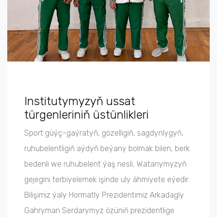
Institutymyzyň ussat
türgenleriniň üstünlikleri
Sport güýç-gaýratyň, gözelligiň, sagdynlygyň,
ruhubelentligiň aýdyň beýany bolmak bilen, berk
bedenli we ruhubelent ýaş nesli, Watanymyzyň
gejegini terbiyelemek işinde uly ähmiyete eýedir.
Bilişimiz ýaly Hormatly Prezidentimiz Arkadagly
Gahryman Serdarymyz özüniň prezidentlige