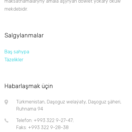
maksatnamalaryny amala aşyrýan döwlet ýokary okuw
mekdebidir.
Salgylanmalar
Baş sahypa
Täzelikler
Habarlaşmak üçin
Türkmenistan, Daşoguz welaýaty, Daşoguz şäheri,
Ruhnama 94
Telefon: +993 322 9-27-47;
Faks: +993 322 9-28-38