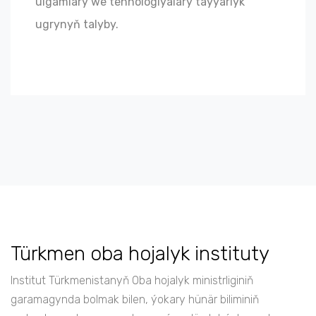
ulgamlary we tehnologiýalary taýýarlyk
ugrynyň talyby.
Türkmen oba hojalyk instituty
Institut Türkmenistanyň Oba hojalyk ministrliginiň
garamagynda bolmak bilen, ýokary hünär biliminiň