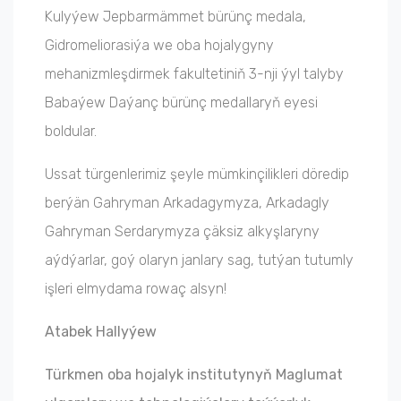
Kulyýew Jepbarmämmet bürünç medala,
Gidromeliorasiýa we oba hojalygyny
mehanizmleşdirmek fakultetiniň 3-nji ýyl talyby
Babaýew Daýanç bürünç medallaryň eyesi
boldular.
Ussat türgenlerimiz şeyle mümkinçilikleri döredip
berýän Gahryman Arkadagymyza, Arkadagly
Gahryman Serdarymyza çäksiz alkyşlaryny
aýdýarlar, goý olaryn janlary sag, tutýan tutumly
işleri elmydama rowaç alsyn!
Atabek Hallyýew
Türkmen oba hojalyk institutynyň Maglumat