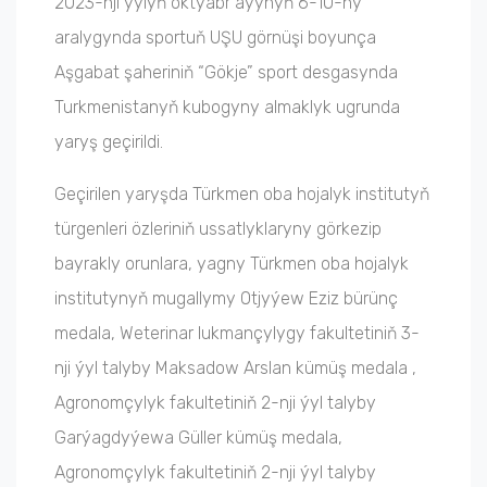
2023-nji yylyň oktyabr ayynyň 6-10-ny
aralygynda sportuň UŞU görnüşi boyunça
Aşgabat şaheriniň “Gökje” sport desgasynda
Turkmenistanyň kubogyny almaklyk ugrunda
yaryş geçirildi.
Geçirilen yaryşda Türkmen oba hojalyk institutyň
türgenleri özleriniň ussatlyklaryny görkezip
bayrakly orunlara, yagny Türkmen oba hojalyk
institutynyň mugallymy Otjyýew Eziz bürünç
medala, Weterinar lukmançylygy fakultetiniň 3-
nji ýyl talyby Maksadow Arslan kümüş medala ,
Agronomçylyk fakultetiniň 2-nji ýyl talyby
Garýagdyýewa Güller kümüş medala,
Agronomçylyk fakultetiniň 2-nji ýyl talyby