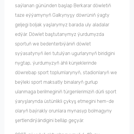
saýlanan gününden başlap Berkarar döwletiň
taze eýýamynyň Galkynyşy döwrüniň ýagty
geljegi boljak yaşlarymyz barada uly aladalar
edýär. Döwlet baştutanymyz ýurdumyzda
sportuň we bedenterbiýäniň döwlet
syýasatynyň ileri tutulýan ugurlarynyň biridigini
nygtap, ýurdumyzyň ähli künjeklerinde
döwrebap sport toplumlarynyň, stadionlaryň we
beýleki sport maksatly binalaryň gurlup
ulanmaga berilmeginiň türgenlerimiziň dürli sport
ýaryşlarynda üstünlikli çykyş etmegini hem-de
olaryň baýrakly orunlara mynasyp bolmagyny
şertlendirýändigini belläp geçyär.