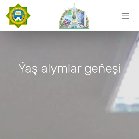
Ýaş alymlar geňeşi