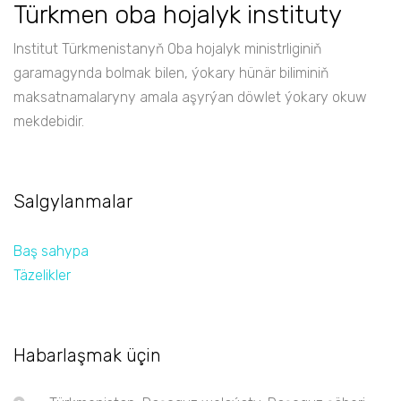
Türkmen oba hojalyk instituty
Institut Türkmenistanyň Oba hojalyk ministrliginiň
garamagynda bolmak bilen, ýokary hünär biliminiň
maksatnamalaryny amala aşyrýan döwlet ýokary okuw
mekdebidir.
Salgylanmalar
Baş sahypa
Täzelikler
Habarlaşmak üçin