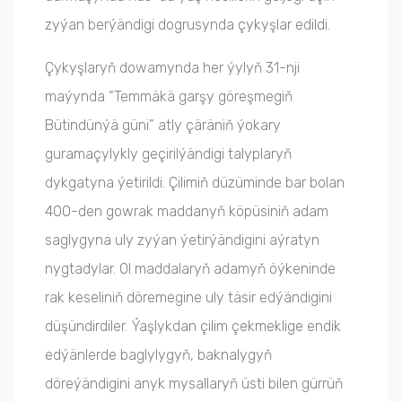
zyýan berýändigi dogrusynda çykyşlar edildi.
Çykyşlaryň dowamynda her ýylyň 31-nji
maýynda “Temmäkä garşy göreşmegiň
Bütindünýä güni” atly çäräniň ýokary
guramaçylykly geçirilýändigi talyplaryň
dykgatyna ýetirildi. Çilimiň düzüminde bar bolan
400-den gowrak maddanyň köpüsiniň adam
saglygyna uly zyýan ýetirýändigini aýratyn
nygtadylar. Ol maddalaryň adamyň öýkeninde
rak keseliniň döremegine uly täsir edýändigini
düşündirdiler. Ýaşlykdan çilim çekmeklige endik
edýänlerde baglylygyň, baknalygyň
döreýändigini anyk mysallaryň üsti bilen gürrüň