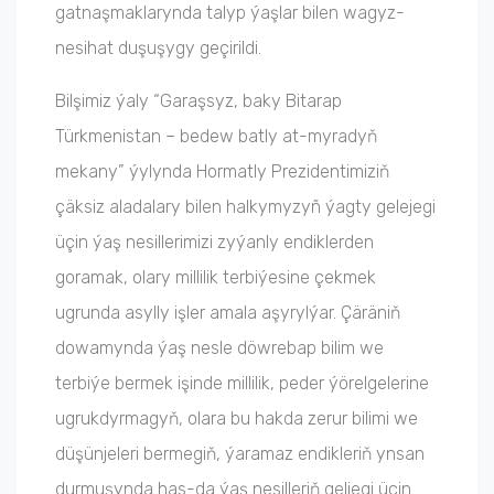
gatnaşmaklarynda talyp ýaşlar bilen wagyz-
nesihat duşuşygy geçirildi.
Bilşimiz ýaly “Garaşsyz, baky Bitarap
Türkmenistan – bedew batly at-myradyň
mekany” ýylynda Hormatly Prezidentimiziň
çäksiz aladalary bilen halkymyzyñ ýagty gelejegi
üçin ýaş nesillerimizi zyýanly endiklerden
goramak, olary millilik terbiýesine çekmek
ugrunda asylly işler amala aşyrylýar. Çäräniň
dowamynda ýaş nesle döwrebap bilim we
terbiýe bermek işinde millilik, peder ýörelgelerine
ugrukdyrmagyň, olara bu hakda zerur bilimi we
düşünjeleri bermegiň, ýaramaz endikleriň ynsan
durmuşynda has-da ýaş nesilleriň geljegi üçin