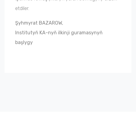
etdiler.
Şyhmyrat BAZAROW,
Institutyň KA-nyň ilkinji guramasynyň
başlygy