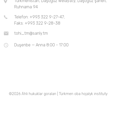
Türkmenistan, Daşoguz welaýaty, Daşoguz şäheri,
Ruhnama 94
Telefon: +993 322 9-27-47;
Faks: +993 322 9-28-38
tohi_tm@sanly.tm
Duşenbe — Anna 8:00 - 17:00
©
2026 Ähli hukuklar goralan | Türkmen oba hojalyk instituty