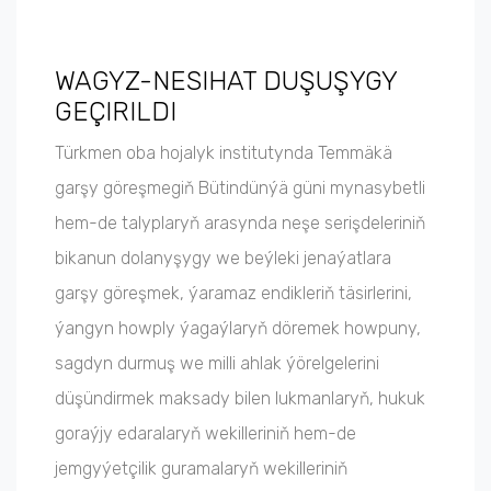
WAGYZ-NESIHAT DUŞUŞYGY
GEÇIRILDI
Türkmen oba hojalyk institutynda Temmäkä
garşy göreşmegiň Bütindünýä güni mynasybetli
hem-de talyplaryň arasynda neşe serişdeleriniň
bikanun dolanyşygy we beýleki jenaýatlara
garşy göreşmek, ýaramaz endikleriň täsirlerini,
ýangyn howply ýagaýlaryň döremek howpuny,
sagdyn durmuş we milli ahlak ýörelgelerini
düşündirmek maksady bilen lukmanlaryň, hukuk
goraýjy edaralaryň wekilleriniň hem-de
jemgyýetçilik guramalaryň wekilleriniň