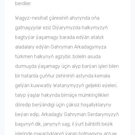
berdiler.
Wagyz-nesihat çäresiniň ahyrynda oňa
gatnaşyjylar eziz Diýarymyzda halkymyzyň
bagtyýar ýaşamagy barada edýän atalyk
aladalary edýän Gahryman Arkadagymyza
türkmen halkynyň agzybir, bolelin asuda
durmuşda ýaşamagy üçin alyp barýan işleri bilen
bir hatarda çuňňur zehininiň astynda kemala
gelýän kuwwatly Watanymyzyň geljekki eýeleri,
talyp ýaşlar hakynda birnäçe mümkinçilikleri
döredip berýändigi üçin çäksiz hoşallyklaryny
beýan edip, Arkadagly Gahryman Serdarymyzyň
başynyň dik, janynyň sag, il ýurt bähbitli beýik
işlerinde rowaçlyklaryň ýaran bolmagyny arzuw