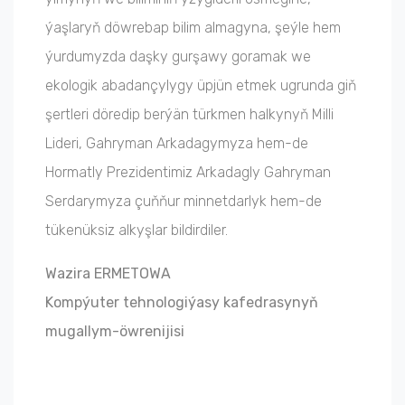
ýaşlaryň döwrebap bilim almagyna, şeýle hem
ýurdumyzda daşky gurşawy goramak we
ekologik abadançylygy üpjün etmek ugrunda giň
şertleri döredip berýän türkmen halkynyň Milli
Lideri, Gahryman Arkadagymyza hem-de
Hormatly Prezidentimiz Arkadagly Gahryman
Serdarymyza çuňňur minnetdarlyk hem-de
tükenüksiz alkyşlar bildirdiler.
Wazira ERMETOWA
Kompýuter tehnologiýasy kafedrasynyň
mugallym-öwrenijisi