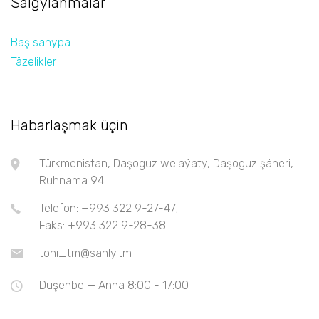
Salgylanmalar
Baş sahypa
Täzelikler
Habarlaşmak üçin
Türkmenistan, Daşoguz welaýaty, Daşoguz şäheri,
Ruhnama 94
Telefon: +993 322 9-27-47;
Faks: +993 322 9-28-38
tohi_tm@sanly.tm
Duşenbe — Anna 8:00 - 17:00