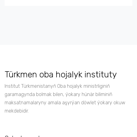
Türkmen oba hojalyk instituty
Institut Türkmenistanyň Oba hojalyk ministrliginiň
garamagynda bolmak bilen, ýokary hünär biliminiň
maksatnamalaryny amala aşyrýan döwlet ýokary okuw
mekdebidir.