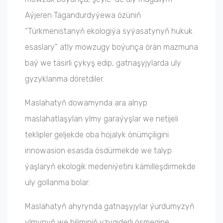
Aýjeren Tagandurdyýewa özüniň
“Türkmenistanyň ekologiýa syýasatynyň hukuk
esaslary” atly mowzugy boýunça örän mazmuna
baý we täsirli çykyş edip, gatnaşyjylarda uly
gyzyklanma döretdiler.
Maslahatyň dowamynda ara alnyp
maslahatlaşylan ylmy garaýyşlar we netijeli
teklipler geljekde oba hojalyk önümçiligini
innowasion esasda ösdürmekde we talyp
ýaşlaryň ekologik medeniýetini kämilleşdirmekde
uly gollanma bolar.
Maslahatyň ahyrynda gatnaşyjylar ýurdumyzyň
ylmynyň we biliminiň yzygiderli ösmegine,