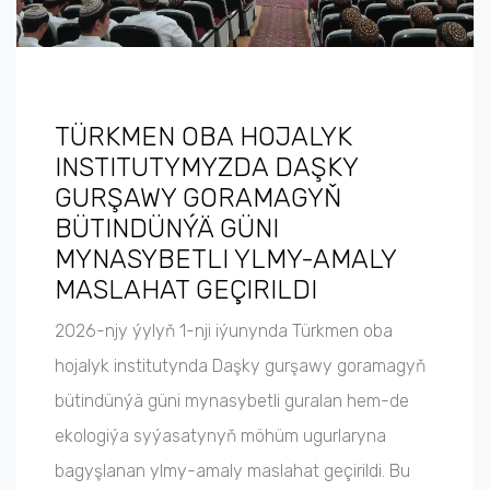
TÜRKMEN OBA HOJALYK
INSTITUTYMYZDA DAŞKY
GURŞAWY GORAMAGYŇ
BÜTINDÜNÝÄ GÜNI
MYNASYBETLI YLMY-AMALY
MASLAHAT GEÇIRILDI
2026-njy ýylyň 1-nji iýunynda Türkmen oba
hojalyk institutynda Daşky gurşawy goramagyň
bütindünýä güni mynasybetli guralan hem-de
ekologiýa syýasatynyň möhüm ugurlaryna
bagyşlanan ylmy-amaly maslahat geçirildi. Bu