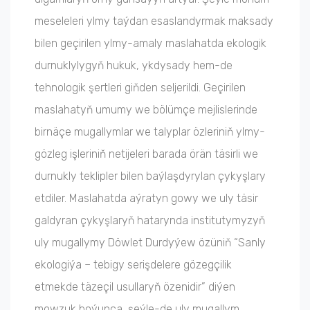
meseleleri ylmy taýdan esaslandyrmak maksady
bilen geçirilen ylmy-amaly maslahatda ekologik
durnuklylygyň hukuk, ykdysady hem-de
tehnologik şertleri giňden seljerildi. Geçirilen
maslahatyň umumy we bölümçe mejlislerinde
birnäçe mugallymlar we talyplar özleriniň ylmy-
gözleg işleriniň netijeleri barada örän täsirli we
durnukly teklipler bilen baýlaşdyrylan çykyşlary
etdiler. Maslahatda aýratyn gowy we uly täsir
galdyran çykyşlaryň hatarynda institutymyzyň
uly mugallymy Döwlet Durdyýew özüniň “Sanly
ekologiýa – tebigy serişdelere gözegçilik
etmekde täzeçil usullaryň özenidir” diýen
mowzuk boýunça, şeýle-de uly mugallym