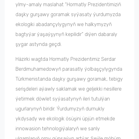
ylmy-amaly maslahat “Hormatly Prezidentimiziň
daşky gurşawy goramak syýasaty ýurdumyzda
ekologiki abadançylygynyň we halkymyzyň
bagtyýar ýaşaýşynyň kepilidir” diýen dabaraly
şygar astynda geçdi.
Häzirki wagtda Hormatly Prezidentimiz Serdar
Berdimuhamedowyň parasatly ýolbaşçylygynda
Türkmenistanda daşky gurşawy goramak, tebigy
serişdeleri aýawly saklamak we geljekki nesillere
ýetirmek döwlet syýasatynyň ileri tutulýan
ugurlarynyň biridir. Ýurdumyzyň durnukly
ykdysady we ekologik ösüşini üpjün etmekde
innowasion tehnologiýalaryň we sanly
ulgamlaryň orny günsaýyn artýar. Şeýle möhüm